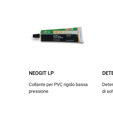
NEOGIT LP
DET
Collante per PVC rigido bassa
Deter
pressione
di so