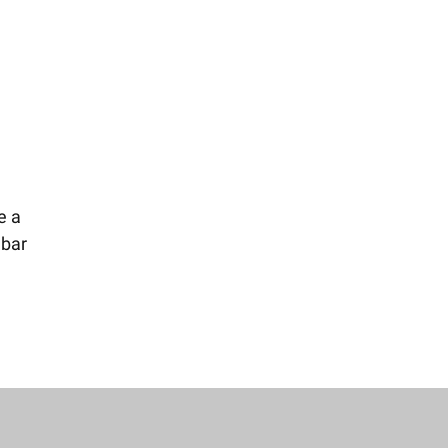
e a
 bar