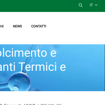
IT
HI
NEWS
CONTATTI
olcimento e
anti Termici e