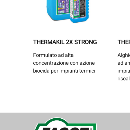
THERMAKIL 2X STRONG
THE
Formulato ad alta
Alghi
concentrazione con azione
ad am
biocida per impianti termici
impia
risc