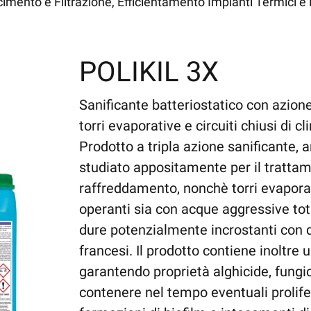
mento e Filtrazione, Efficientamento Impianti Termici e 
POLIKIL 3X
Sanificante batteriostatico con azione
torri evaporative e circuiti chiusi di 
Prodotto a tripla azione sanificante, 
studiato appositamente per il trattam
raffreddamento, nonchè torri evapora
operanti sia con acque aggressive to
dure potenzialmente incrostanti con d
francesi. Il prodotto contiene inoltre 
garantendo proprietà alghicide, fungic
contenere nel tempo eventuali prolif