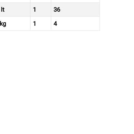
lt
1
36
 kg
1
4