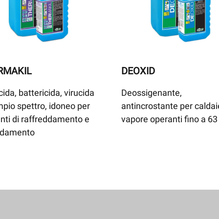
RMAKIL
DEOXID
cida, battericida, virucida
Deossigenante,
pio spettro, idoneo per
antincrostante per caldai
nti di raffreddamento e
vapore operanti fino a 63
aldamento