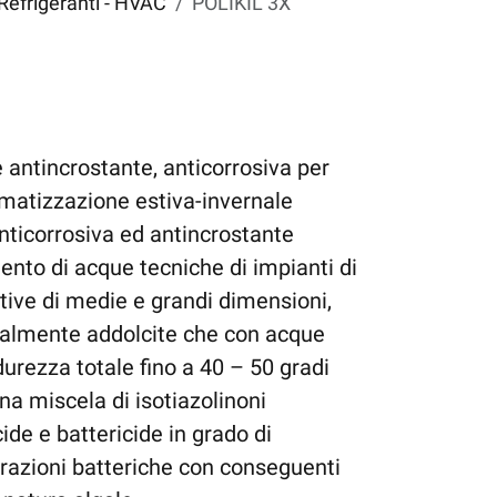
Refrigeranti - HVAC
POLIKIL 3X
 antincrostante, anticorrosiva per
climatizzazione estiva-invernale
anticorrosiva ed antincrostante
ento di acque tecniche di impianti di
tive di medie e grandi dimensioni,
talmente addolcite che con acque
urezza totale fino a 40 – 50 gradi
una miscela di isotiazolinoni
ide e battericide in grado di
erazioni batteriche con conseguenti