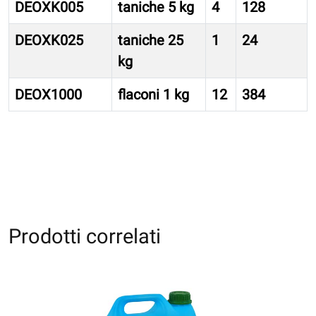
DEOXK005
taniche 5 kg
4
128
DEOXK025
taniche 25
1
24
kg
DEOX1000
flaconi 1 kg
12
384
Prodotti correlati