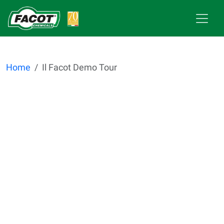
Home
Il Facot Demo Tour
Con il Demo Tour, Facot Chemicals me
disposizione di distributori e associazi
propri punti vendita il proprio personal
fine di approfondire la conoscenza del
applicazioni dei prodotti nel comples
impiantistico, con giornate tecnicho pr
dedicate ad installatori, impiantisti e