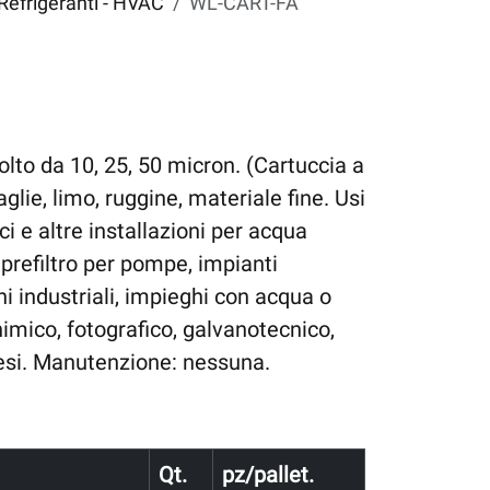
Refrigeranti - HVAC
WL-CART-FA
volto da 10, 25, 50 micron. (Cartuccia a
aglie, limo, ruggine, materiale fine. Usi
ci e altre installazioni per acqua
: prefiltro per pompe, impianti
oni industriali, impieghi con acqua o
himico, fotografico, galvanotecnico,
esi. Manutenzione: nessuna.
Qt.
pz/pallet.