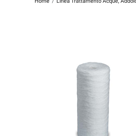
Home
Linea Trattamento Acque, Addolci