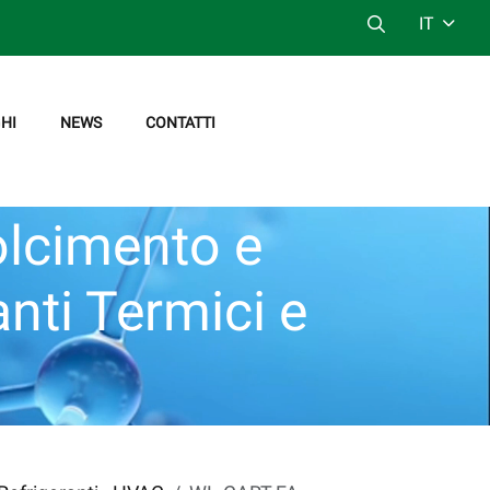
IT
HI
NEWS
CONTATTI
olcimento e
anti Termici e