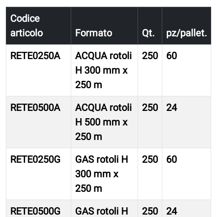
Codice
articolo
Formato
Qt.
pz/pallet.
RETE0250A
ACQUA rotoli
250
60
H 300 mm x
250 m
RETE0500A
ACQUA rotoli
250
24
H 500 mm x
250 m
RETE0250G
GAS rotoli H
250
60
300 mm x
250 m
RETE0500G
GAS rotoli H
250
24