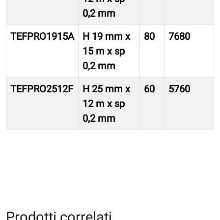
0,2 mm
TEFPRO1915A
H 19 mm x
80
7680
15 m x sp
0,2 mm
TEFPRO2512F
H 25 mm x
60
5760
12 m x sp
0,2 mm
Prodotti correlati