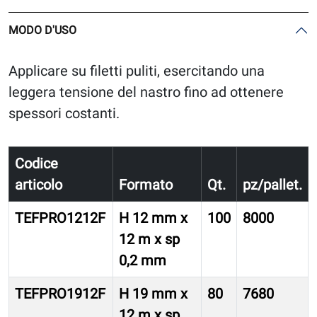
MODO D'USO
Applicare su filetti puliti, esercitando una
leggera tensione del nastro fino ad ottenere
spessori costanti.
Codice
articolo
Formato
Qt.
pz/pallet.
TEFPRO1212F
H 12 mm x
100
8000
12 m x sp
0,2 mm
TEFPRO1912F
H 19 mm x
80
7680
12 m x sp