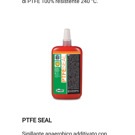
di PTFE 100% resistente 240 °C.
PTFE SEAL
Sigillante anaerobico additivato con