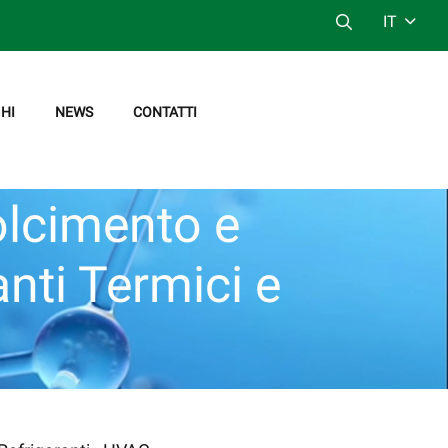
IT
HI
NEWS
CONTATTI
olcimento e
anti Termici e