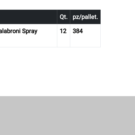
Qt.
pz/pallet.
labroni Spray
12
384