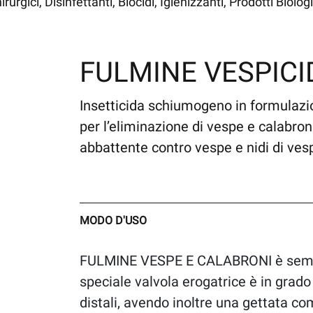
rgici, Disinfettanti, Biocidi, Igienizzanti, Prodotti Biologi
FULMINE VESPICI
Insetticida schiumogeno in formulazi
per l’eliminazione di vespe e calabro
abbattente contro vespe e nidi di vespe,
MODO D'USO
FULMINE VESPE E CALABRONI è semplic
speciale valvola erogatrice è in grado
distali, avendo inoltre una gettata com