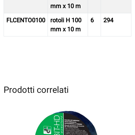
mm x 10 m
FLCENTO0100
rotoli H 100
6
294
mm x 10 m
Prodotti correlati