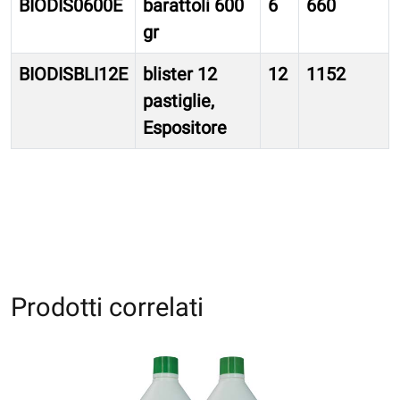
BIODIS0600E
barattoli 600
6
660
gr
BIODISBLI12E
blister 12
12
1152
pastiglie,
Espositore
Prodotti correlati